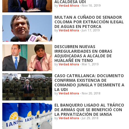
ALCALDESA UDI
by
Verdad Ahora
-
Nov 18, 2019
MULTAN A CUÑADO DE SENADOR
COLOMA POR EXTRACCIÓN ILEGAL
DE AGUAS EN PETORCA
by
Verdad Ahora
-
Jun 17, 2019
DESCUBREN NUEVAS
IRREGULARIDADES EN OBRAS
ADJUDICADAS A ALCALDE DE
HUALAÑÉ EN TENO
by
Verdad Ahora
-
Mar 1, 2019
CASO CATRILLANCA: DOCUMENTO
CONFIRMA EXISTENCIA DE
COMANDO JUNGLA Y DESMIENTE A
LA UDI
by
Verdad Ahora
-
Nov 20, 2018
EL BANQUERO LIGADO AL TRÁFICO
DE ARMAS QUE SE BENEFICIÓ CON
LA PRIVATIZACIÓN DE IANSA
by
Verdad Ahora
-
Jul 29, 2018