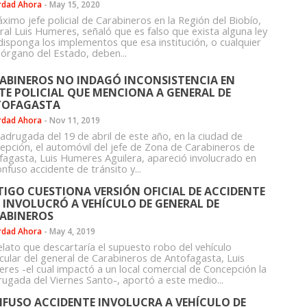
rdad Ahora
-
May 15, 2020
ximo jefe policial de Carabineros en la Región del Biobío,
ral Luis Humeres, señaló que es falso que exista alguna ley
disponga los implementos que esa institución, o cualquier
 órgano del Estado, deben...
ABINEROS NO INDAGÓ INCONSISTENCIA EN
TE POLICIAL QUE MENCIONA A GENERAL DE
OFAGASTA
rdad Ahora
-
Nov 11, 2019
adrugada del 19 de abril de este año, en la ciudad de
epción, el automóvil del jefe de Zona de Carabineros de
fagasta, Luis Humeres Aguilera, apareció involucrado en
nfuso accidente de tránsito y...
TIGO CUESTIONA VERSIÓN OFICIAL DE ACCIDENTE
 INVOLUCRÓ A VEHÍCULO DE GENERAL DE
ABINEROS
rdad Ahora
-
May 4, 2019
elato que descartaría el supuesto robo del vehículo
icular del general de Carabineros de Antofagasta, Luis
res -el cual impactó a un local comercial de Concepción la
ugada del Viernes Santo-, aportó a este medio...
FUSO ACCIDENTE INVOLUCRA A VEHÍCULO DE