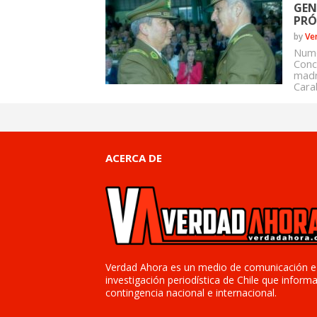
GEN
PR
by
Ve
Nume
Conc
madr
Cara
ACERCA DE
Verdad Ahora es un medio de comunicación e
investigación periodística de Chile que informa
contingencia nacional e internacional.