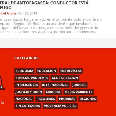
ERAL DE ANTOFAGASTA: CONDUCTOR ESTÁ
ÓFUGO
rdad Ahora
-
Abr 20, 2019
rosas dudas ha generado en el ambiente policial del Gran
epción, Región del Biobío, un accidente que involucró, la
ugada del pasado viernes, a un automóvil del general de
bineros Luis Humeres Aguilera, nombrado a comienzos...
CATEGORÍAS
ECONOMÍA
EDUCACIÓN
ENTREVISTAS
ESPECIAL PANDEMIA
GLOBALIZACIÓN
INTELIGENCIA
INTERNACIONAL
JUDICIAL
JUSTICIA Y DDHH
LABORAL
MEDIO AMBIENTE
NACIONAL
PACOLEAKS
PROBIDAD
REGIONES
 la
SIN CATEGORÍA
VIOLENCIA POLICIAL