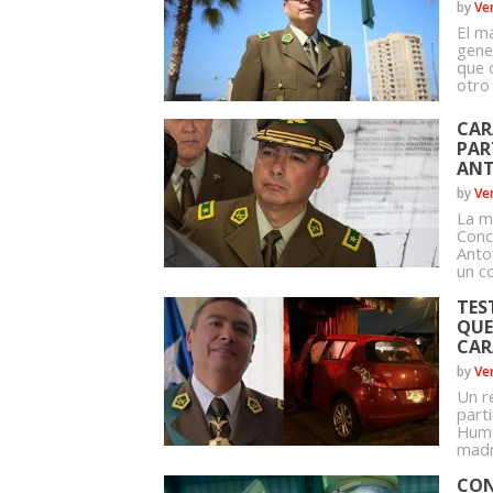
by
Ve
El má
gene
que 
otro
CAR
PAR
ANT
by
Ve
La m
Conc
Anto
un co
TES
QUE
CAR
by
Ve
Un r
part
Hume
madr
CON