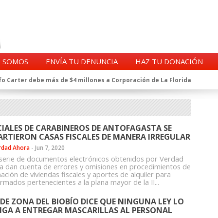
S SOMOS
ENVÍA TU DENUNCIA
HAZ TU DONACIÓN
o Carter debe más de $4 millones a Corporación de La Florida
gentes de la CIA en Chile tras archivos desclasificados por Trump
a exprefecto de Carabineros de Talca por supuesto fraude al
 complican al Alto Mando de la PDI
eligencia de Carabineros en el ajedrez del caso Huracán
CIALES DE CARABINEROS DE ANTOFAGASTA SE
 a imputado en caso Huracán, según chats en poder de la Fiscalía
ARTIERON CASAS FISCALES DE MANERA IRREGULAR
n y vínculos con jueces del Grupo Arauco de Angelini
rdad Ahora
-
Jun 7, 2020
n Dipolcar: La denuncia que Carabineros ignoró
serie de documentos electrónicos obtenidos por Verdad
Estado a Clínica Las Condes, vinculada al ministro Jaime Mañalich
a dan cuenta de errores y omisiones en procedimientos de
ación de viviendas fiscales y aportes de alquiler para
ueldos de oficiales de la FACH recontratados por la DGAC
rmados pertenecientes a la plana mayor de la II...
E DE ZONA DEL BIOBÍO DICE QUE NINGUNA LEY LO
IGA A ENTREGAR MASCARILLAS AL PERSONAL