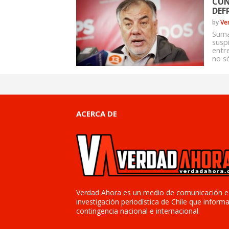
CUÑ
DEF
by
Ve
Suma
susp
entr
no só
ACERCA DE
Verdad Ahora es un medio de comunicación e
investigación periodística de Chile que informa
contingencia nacional e internacional.