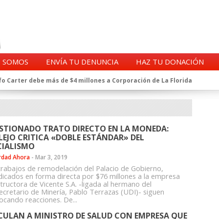
S SOMOS
ENVÍA TU DENUNCIA
HAZ TU DONACIÓN
o Carter debe más de $4 millones a Corporación de La Florida
gentes de la CIA en Chile tras archivos desclasificados por Trump
a exprefecto de Carabineros de Talca por supuesto fraude al
 complican al Alto Mando de la PDI
eligencia de Carabineros en el ajedrez del caso Huracán
STIONADO TRATO DIRECTO EN LA MONEDA:
 a imputado en caso Huracán, según chats en poder de la Fiscalía
LEJO CRITICA «DOBLE ESTÁNDAR» DEL
n y vínculos con jueces del Grupo Arauco de Angelini
CIALISMO
n Dipolcar: La denuncia que Carabineros ignoró
rdad Ahora
-
Mar 3, 2019
Estado a Clínica Las Condes, vinculada al ministro Jaime Mañalich
trabajos de remodelación del Palacio de Gobierno,
dicados en forma directa por $76 millones a la empresa
ueldos de oficiales de la FACH recontratados por la DGAC
tructora de Vicente S.A. -ligada al hermano del
ecretario de Minería, Pablo Terrazas (UDI)- siguen
ocando reacciones. De...
CULAN A MINISTRO DE SALUD CON EMPRESA QUE