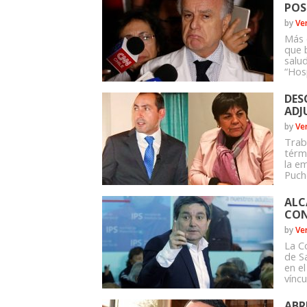
POS
by
Ve
Más 
que 
salud
“Hosp
DES
ADJ
by
Ve
Trab
térm
la e
Puche
ALC
CON
by
Ve
La C
de S
en e
víncu
ABR