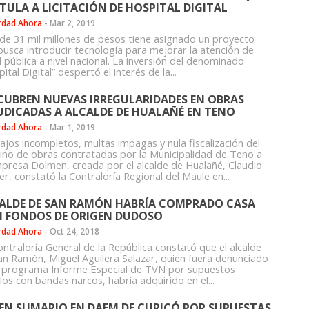
TULA A LICITACIÓN DE HOSPITAL DIGITAL
rdad Ahora
-
Mar 2, 2019
de 31 mil millones de pesos tiene asignado un proyecto
busca introducir tecnología para mejorar la atención de
 pública a nivel nacional. La inversión del denominado
ital Digital” despertó el interés de la...
CUBREN NUEVAS IRREGULARIDADES EN OBRAS
UDICADAS A ALCALDE DE HUALAÑÉ EN TENO
rdad Ahora
-
Mar 1, 2019
ajos incompletos, multas impagas y nula fiscalización del
ino de obras contratadas por la Municipalidad de Teno a
mpresa Dolmen, creada por el alcalde de Hualañé, Claudio
r, constató la Contraloría Regional del Maule en...
ALDE DE SAN RAMÓN HABRÍA COMPRADO CASA
 FONDOS DE ORIGEN DUDOSO
rdad Ahora
-
Oct 24, 2018
ontraloría General de la República constató que el alcalde
an Ramón, Miguel Aguilera Salazar, quien fuera denunciado
l programa Informe Especial de TVN por supuestos
los con bandas narcos, habría adquirido en el...
EN SUMARIO EN DAEM DE CURICÓ POR SUPUESTAS