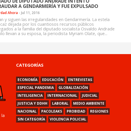
ADO DE DIPUTADO ANDRADE INTENTÓ
RAUDAR A GENDARMERÍA Y FUE EXPULSADO
rdad Ahora
-
Jul 11, 2016
n y siguen las irregularidades en Gendarmería. La estela
icaz dejada por los cuantiosos recursos públicos
egados a la familia del diputado socialista Osvaldo Andrade
lo llevan a su esposa, la periodista Myriam Olate, que...
CATEGORÍAS
ECONOMÍA
EDUCACIÓN
ENTREVISTAS
ESPECIAL PANDEMIA
GLOBALIZACIÓN
INTELIGENCIA
INTERNACIONAL
JUDICIAL
JUSTICIA Y DDHH
LABORAL
MEDIO AMBIENTE
NACIONAL
PACOLEAKS
PROBIDAD
REGIONES
 la
SIN CATEGORÍA
VIOLENCIA POLICIAL