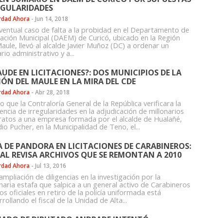
EGULARIDADES
rdad Ahora
-
Jun 14, 2018
ventual caso de falta a la probidad en el Departamento de
ación Municipal (DAEM) de Curicó, ubicado en la Región
aule, llevó al alcalde Javier Muñoz (DC) a ordenar un
io administrativo y a...
AUDE EN LICITACIONES?: DOS MUNICIPIOS DE LA
IÓN DEL MAULE EN LA MIRA DEL CDE
rdad Ahora
-
Abr 28, 2018
 que la Contraloría General de la República verificara la
encia de irregularidades en la adjudicación de millonarios
ratos a una empresa formada por el alcalde de Hualañé,
io Pucher, en la Municipalidad de Teno, el...
A DE PANDORA EN LICITACIONES DE CARABINEROS:
CAL REVISA ARCHIVOS QUE SE REMONTAN A 2010
rdad Ahora
-
Jul 13, 2016
mpliación de diligencias en la investigación por la
onaria estafa que salpica a un general activo de Carabineros
os oficiales en retiro de la policía uniformada está
rollando el fiscal de la Unidad de Alta...