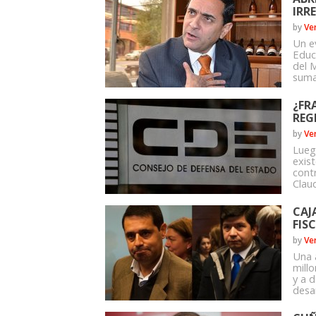
IRR
by
Ve
Un e
Educ
del M
sumar
¿FR
REG
by
Ve
Luego
exist
cont
Claud
CAJ
FIS
by
Ve
Una a
mill
y a d
desar