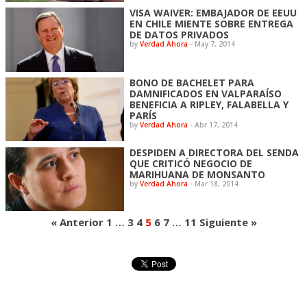
VISA WAIVER: EMBAJADOR DE EEUU
EN CHILE MIENTE SOBRE ENTREGA
DE DATOS PRIVADOS
by
Verdad Ahora
-
May 7, 2014
BONO DE BACHELET PARA
DAMNIFICADOS EN VALPARAÍSO
BENEFICIA A RIPLEY, FALABELLA Y
PARÍS
by
Verdad Ahora
-
Abr 17, 2014
DESPIDEN A DIRECTORA DEL SENDA
QUE CRITICÓ NEGOCIO DE
MARIHUANA DE MONSANTO
by
Verdad Ahora
-
Mar 18, 2014
« Anterior
1
…
3
4
5
6
7
…
11
Siguiente »