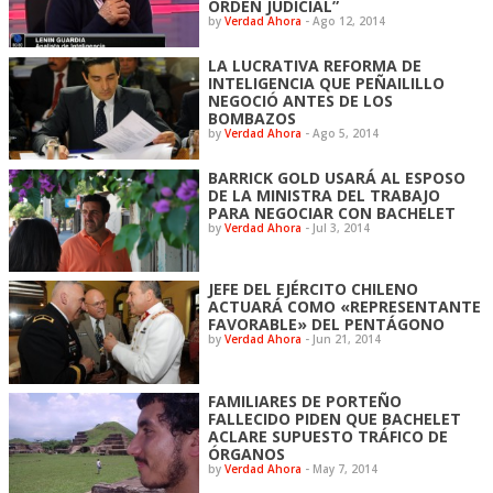
ORDEN JUDICIAL”
by
Verdad Ahora
-
Ago 12, 2014
LA LUCRATIVA REFORMA DE
INTELIGENCIA QUE PEÑAILILLO
NEGOCIÓ ANTES DE LOS
BOMBAZOS
by
Verdad Ahora
-
Ago 5, 2014
BARRICK GOLD USARÁ AL ESPOSO
DE LA MINISTRA DEL TRABAJO
PARA NEGOCIAR CON BACHELET
by
Verdad Ahora
-
Jul 3, 2014
JEFE DEL EJÉRCITO CHILENO
ACTUARÁ COMO «REPRESENTANTE
FAVORABLE» DEL PENTÁGONO
by
Verdad Ahora
-
Jun 21, 2014
FAMILIARES DE PORTEÑO
FALLECIDO PIDEN QUE BACHELET
ACLARE SUPUESTO TRÁFICO DE
ÓRGANOS
by
Verdad Ahora
-
May 7, 2014