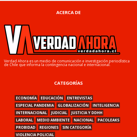
ACERCA DE
Verdad Ahora es un medio de comunicación e investigación periodística
de Chile que informa la contingencia nacional e internacional.
CATEGORÍAS
ECONOMÍA
EDUCACIÓN
ENTREVISTAS
ESPECIAL PANDEMIA
GLOBALIZACIÓN
INTELIGENCIA
INTERNACIONAL
JUDICIAL
JUSTICIA Y DDHH
LABORAL
MEDIO AMBIENTE
NACIONAL
PACOLEAKS
PROBIDAD
REGIONES
SIN CATEGORÍA
VIOLENCIA POLICIAL