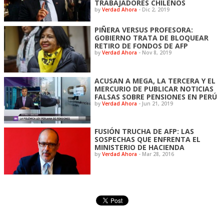
TRABAJADORES CHILENOS
by
Verdad Ahora
-
Dic 2, 2019
PIÑERA VERSUS PROFESORA:
GOBIERNO TRATA DE BLOQUEAR
RETIRO DE FONDOS DE AFP
by
Verdad Ahora
-
Nov 8, 2019
ACUSAN A MEGA, LA TERCERA Y EL
MERCURIO DE PUBLICAR NOTICIAS
FALSAS SOBRE PENSIONES EN PERÚ
by
Verdad Ahora
-
Jun 21, 2019
FUSIÓN TRUCHA DE AFP: LAS
SOSPECHAS QUE ENFRENTA EL
MINISTERIO DE HACIENDA
by
Verdad Ahora
-
Mar 28, 2016