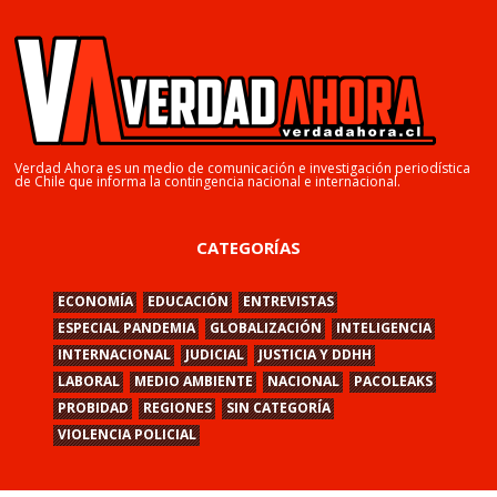
Verdad Ahora es un medio de comunicación e investigación periodística
de Chile que informa la contingencia nacional e internacional.
CATEGORÍAS
ECONOMÍA
EDUCACIÓN
ENTREVISTAS
ESPECIAL PANDEMIA
GLOBALIZACIÓN
INTELIGENCIA
INTERNACIONAL
JUDICIAL
JUSTICIA Y DDHH
LABORAL
MEDIO AMBIENTE
NACIONAL
PACOLEAKS
PROBIDAD
REGIONES
SIN CATEGORÍA
VIOLENCIA POLICIAL