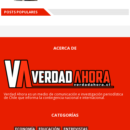
POSTS POPULARES
ACERCA DE
Verdad Ahora es un medio de comunicación e investigación periodística
de Chile que informa la contingencia nacional e internacional.
CATEGORÍAS
ECONOMÍA
EDUCACIÓN
ENTREVISTAS