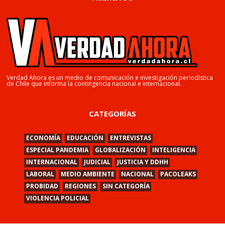
Verdad Ahora es un medio de comunicación e investigación periodística
de Chile que informa la contingencia nacional e internacional.
CATEGORÍAS
ECONOMÍA
EDUCACIÓN
ENTREVISTAS
ESPECIAL PANDEMIA
GLOBALIZACIÓN
INTELIGENCIA
INTERNACIONAL
JUDICIAL
JUSTICIA Y DDHH
LABORAL
MEDIO AMBIENTE
NACIONAL
PACOLEAKS
PROBIDAD
REGIONES
SIN CATEGORÍA
VIOLENCIA POLICIAL