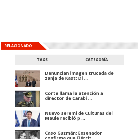
RELACIONADO
TAGS
CATEGORÍA
Denuncian imagen trucada de
zanja de Kast: Di ...
Corte llama la atención a
director de Carabi ...
Nuevo seremi de Culturas del
Maule recibió p ...
Caso Guzmán: Exsenador
confirma que Ejércit ...