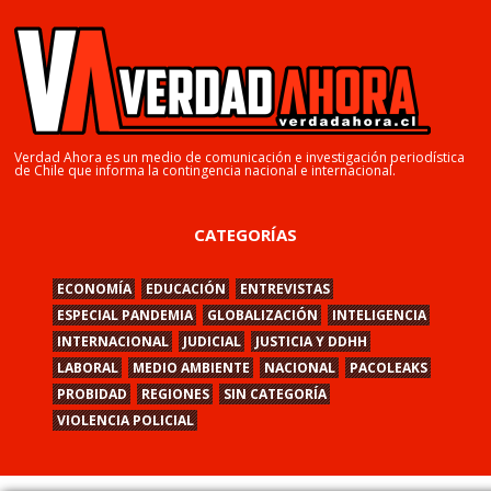
Verdad Ahora es un medio de comunicación e investigación periodística
de Chile que informa la contingencia nacional e internacional.
CATEGORÍAS
ECONOMÍA
EDUCACIÓN
ENTREVISTAS
ESPECIAL PANDEMIA
GLOBALIZACIÓN
INTELIGENCIA
INTERNACIONAL
JUDICIAL
JUSTICIA Y DDHH
LABORAL
MEDIO AMBIENTE
NACIONAL
PACOLEAKS
PROBIDAD
REGIONES
SIN CATEGORÍA
VIOLENCIA POLICIAL