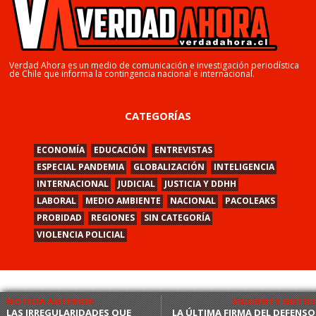
Verdad Ahora es un medio de comunicación e investigación periodística
de Chile que informa la contingencia nacional e internacional.
CATEGORÍAS
ECONOMÍA
EDUCACIÓN
ENTREVISTAS
ESPECIAL PANDEMIA
GLOBALIZACIÓN
INTELIGENCIA
INTERNACIONAL
JUDICIAL
JUSTICIA Y DDHH
LABORAL
MEDIO AMBIENTE
NACIONAL
PACOLEAKS
PROBIDAD
REGIONES
SIN CATEGORÍA
VIOLENCIA POLICIAL
NOTICIA ANTERIOR
SIGUIENTE NOTICI
LAS IRREGULARIDADES QUE
LA ÚLTIMA FIRMA DEL DEFENSO