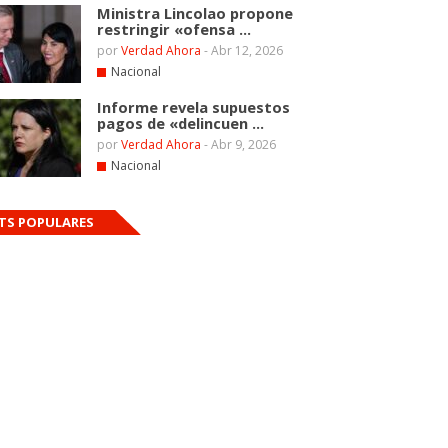
Ministra Lincolao propone
restringir «ofensa ...
por
Verdad Ahora
-
Abr 12, 2026
Nacional
Informe revela supuestos
pagos de «delincuen ...
por
Verdad Ahora
-
Abr 9, 2026
Nacional
TS POPULARES