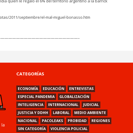
 quien le regaló el 6% del territorio argentino a la barrick
/notas/2011/septiembre/el-mal-miguel-bonasso.htm
————————————————————–
CATEGORÍAS
ECONOMÍA
EDUCACIÓN
ENTREVISTAS
ESPECIAL PANDEMIA
GLOBALIZACIÓN
INTELIGENCIA
INTERNACIONAL
JUDICIAL
JUSTICIA Y DDHH
LABORAL
MEDIO AMBIENTE
NACIONAL
PACOLEAKS
PROBIDAD
REGIONES
 la
SIN CATEGORÍA
VIOLENCIA POLICIAL