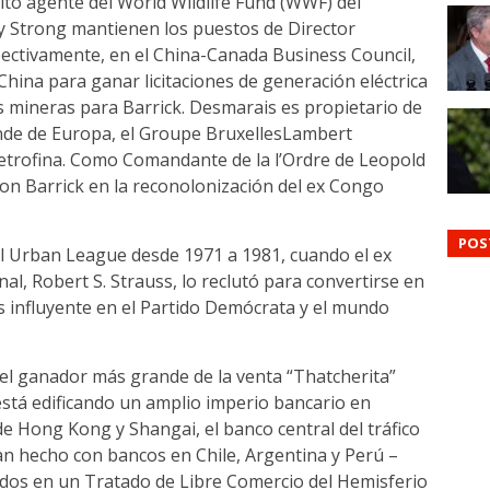
alto agente del World Wildlife Fund (WWF) del
 y Strong mantienen los puestos de Director
ectivamente, en el China-Canada Business Council,
ina para ganar licitaciones de generación eléctrica
 mineras para Barrick. Desmarais es propietario de
ande de Europa, el Groupe BruxellesLambert
Petrofina. Como Comandante de la l’Ordre de Leopold
con Barrick en la reconolonización del ex Congo
POS
el Urban League desde 1971 a 1981, cuando el ex
l, Robert S. Strauss, lo reclutó para convertirse en
s influyente en el Partido Demócrata y el mundo
s el ganador más grande de la venta “Thatcherita”
 está edificando un amplio imperio bancario en
e Hong Kong y Shangai, el banco central del tráfico
han hecho con bancos en Chile, Argentina y Perú –
ados en un Tratado de Libre Comercio del Hemisferio