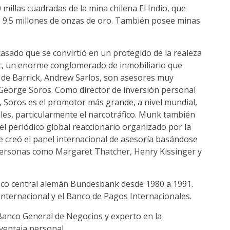
 millas cuadradas de la mina chilena El Indio, que
de 9.5 millones de onzas de oro. También posee minas
casado que se convirtió en un protegido de la realeza
ec, un enorme conglomerado de inmobiliario que
or de Barrick, Andrew Sarlos, son asesores muy
 George Soros. Como director de inversión personal
, Soros es el promotor más grande, a nivel mundial,
ales, particularmente el narcotráfico. Munk también
 el periódico global reaccionario organizado por la
ue creó el panel internacional de asesoría basándose
 personas como Margaret Thatcher, Henry Kissinger y
anco central alemán Bundesbank desde 1980 a 1991.
Internacional y el Banco de Pagos Internacionales.
 Banco General de Negocios y experto en la
 ventaja personal.