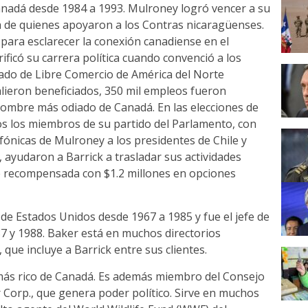
Canadá desde 1984 a 1993. Mulroney logró vencer a su
da de quienes apoyaron a los Contras nicaragüenses.
 para esclarecer la conexión canadiense en el
ficó su carrera política cuando convenció a los
ado de Libre Comercio de América del Norte
ieron beneficiados, 350 mil empleos fueron
hombre más odiado de Canadá. En las elecciones de
os los miembros de su partido del Parlamento, con
fónicas de Mulroney a los presidentes de Chile y
, ayudaron a Barrick a trasladar sus actividades
ue recompensada con $1.2 millones en opciones
o de Estados Unidos desde 1967 a 1985 y fue el jefe de
 y 1988. Baker está en muchos directorios
 que incluye a Barrick entre sus clientes.
más rico de Canadá. Es además miembro del Consejo
 Corp., que genera poder político. Sirve en muchos