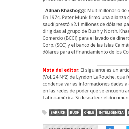
–
Adnan Khashogg
i: Multimillonario de
En 1974, Peter Munk firmó una alianza 
saudí prestó $2.1 millones de dólares pa
dirigidas al grupo de Bush y North. Kha
Comercio (BCCI) para el lavado de dinero
Corp. (SCC) y el banco de las Islas Caim
dólares para el financiamiento de los C
_______________
Nota del editor
: El siguiente es un art
(Vol. 24 Nº2) de Lyndon LaRouche, que fu
condensa varias informaciones dadas a c
en las redes de poder que se encuentran
Latinoamérica. Si desea leer el documen
BARRICK
BUSH
CHILE
INTELIGENCIA