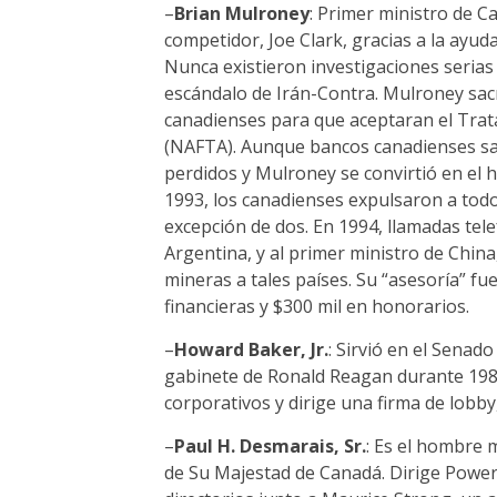
–
Brian Mulroney
: Primer ministro de 
competidor, Joe Clark, gracias a la ayu
Nunca existieron investigaciones serias
escándalo de Irán-Contra. Mulroney sacri
canadienses para que aceptaran el Trat
(NAFTA). Aunque bancos canadienses sal
perdidos y Mulroney se convirtió en el 
1993, los canadienses expulsaron a tod
excepción de dos. En 1994, llamadas tele
Argentina, y al primer ministro de China
mineras a tales países. Su “asesoría” f
financieras y $300 mil en honorarios.
–
Howard Baker, Jr.
: Sirvió en el Senad
gabinete de Ronald Reagan durante 1987
corporativos y dirige una firma de lobby,
–
Paul H. Desmarais, Sr.
: Es el hombre 
de Su Majestad de Canadá. Dirige Power