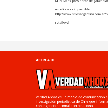
MENEM: ex-presidente de gaucholandia
este libro es imperdible:
http://www.sitiosargentina.com.ar
ratafloyd
—————————————————
ACERCA DE
Verdad Ahora es un medio de comunicación e
investigación periodística de Chile que informa
contingencia nacional e internacional.