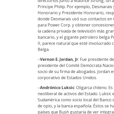
directorios junto a Maurice Strong, un 
Príncipe Philip. Por ejemplo, Desmarais
Honorario y Presidente Honorario, resp
donde Desmarais usó sus contactos en Ch
para Power Corp. y obtener concesiones
la cadena privada de televisión más gr
bancario, y el gigante petrolero belga 
II, parece natural que esté involucrado 
Belga.
–
Vernon E. Jordan, Jr
: Fue presidente d
presidente del Comité Demócrata Naciona
socio de su firma de abogados. Jordan e
corporativo de Estados Unidos.
–
Andrónico Luksic
: Oligarca chileno. E
neoliberal de activos del Estado. Luksic
Sudamérica como socio local del Banco d
de opio, y la banca española. Éstos se 
países que Bush gustaría de ver integr