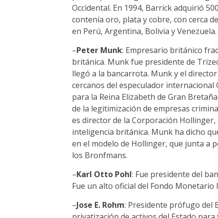
Occidental. En 1994, Barrick adquirió 500
contenía oro, plata y cobre, con cerca 
en Perú, Argentina, Bolivia y Venezuela.
–
Peter Munk
: Empresario británico fra
británica. Munk fue presidente de Triz
llegó a la bancarrota. Munk y el direct
cercanos del especulador internacional
para la Reina Elizabeth de Gran Bretaña
de la legitimización de empresas crimin
es director de la Corporación Hollinger,
inteligencia británica. Munk ha dicho q
en el modelo de Hollinger, que junta a
los Bronfmans.
–
Karl Otto Pohl
: Fue presidente del b
Fue un alto oficial del Fondo Monetario 
–
Jose E. Rohm
: Presidente prófugo del
privatización de activos del Estado para