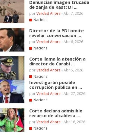
Denuncian imagen trucada
de zanja de Kast: Di ...
por
Verdad Ahora
-
Abr 7, 2026
Nacional
Director de la PDI omite
revelar conversacion ...
por
Verdad Ahora
-
Abr 6, 2026
Nacional
Corte llama la atención a
director de Carabi ...
por
Verdad Ahora
-
Abr 5, 2026
Nacional
Investigarán posible
corrupción pública en ...
por
Verdad Ahora
-
Abr 27, 2026
Nacional
Corte declara admisible
recurso de alcaldesa ...
por
Verdad Ahora
-
Abr 16, 2026
Nacional