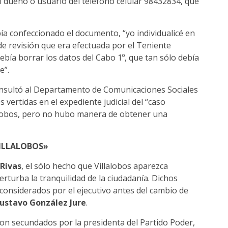
del dueño o usuario del teléfono celular 98432834, que
 confeccionado el documento, “yo individualicé en
de revisión que era efectuada por el Teniente
ebía borrar los datos del Cabo 1º, que tan sólo debía
e”.
onsultó al Departamento de Comunicaciones Sociales
 vertidas en el expediente judicial del “caso
alobos, pero no hubo manera de obtener una
ILLALOBOS»
Rivas
, el sólo hecho que Villalobos aparezca
turba la tranquilidad de la ciudadanía. Dichos
considerados por el ejecutivo antes del cambio de
ustavo González Jure
.
on secundados por la presidenta del Partido Poder,