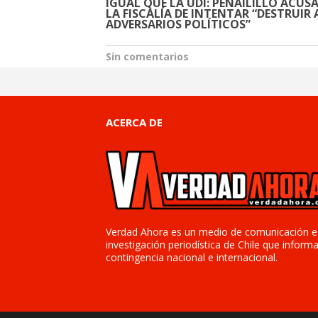
IGUAL QUE LA UDI: PEÑAILILLO ACUSA
LA FISCALÍA DE INTENTAR “DESTRUIR 
ADVERSARIOS POLÍTICOS”
Sin comentarios
ACERCA DE
Verdad Ahora es un medio de comunicación e
investigación periodística de Chile que informa
contingencia nacional e internacional.