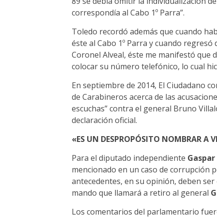
89 se debía omitir la individualización 
correspondía al Cabo 1º Parra”.
Toledo recordó además que cuando había
éste al Cabo 1º Parra y cuando regresó 
Coronel Alveal, éste me manifestó que d
colocar su número telefónico, lo cual hic
En septiembre de 2014, El Ciudadano c
de Carabineros acerca de las acusaciones
escuchas” contra el general Bruno Vill
declaración oficial.
«ES UN DESPROPÓSITO NOMBRAR A V
Para el diputado independiente
Gaspar 
mencionado en un caso de corrupción per
antecedentes, en su opinión, deben ser 
mando que llamará a retiro al general
G
Los comentarios del parlamentario fuer