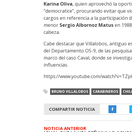
Karina Oliva
, quien aprovechó la oport
“democratice”, procurando evitar que v
cargos en referencia a la participación 
menor
Sergio Albornoz Matus
en 1988,
cabeza.
Cabe destacar que Villalobos, antiguo es
del Departamento OS-9, de las pesquisas 
marco del caso Caval, donde se investiga 
influencias.
https://www.youtube.com/watch?v=TZ
BRUNO VILLALOBOS
CARABINEROS
CHIL
COMPARTIR NOTICIA
NOTICIA ANTERIOR