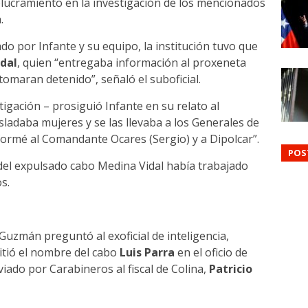
volucramiento en la investigación de los mencionados
.
zado por Infante y su equipo, la institución tuvo que
dal
, quien “entregaba información al proxeneta
tomaran detenido”, señaló el suboficial.
igación – prosiguió Infante en su relato al
sladaba mujeres y se las llevaba a los Generales de
nformé al Comandante Ocares (Sergio) y a Dipolcar”.
POS
el expulsado cabo Medina Vidal había trabajado
s.
Guzmán preguntó al exoficial de inteligencia,
itió el nombre del cabo
Luis Parra
en el oficio de
viado por Carabineros al fiscal de Colina,
Patricio