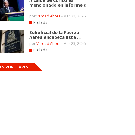
Alcalde de Curicó es
mencionado en informe d
...
por
Verdad Ahora
-
Mar 28, 2026
Probidad
Suboficial de la Fuerza
Aérea encabeza lista ...
por
Verdad Ahora
-
Mar 23, 2026
Probidad
TS POPULARES