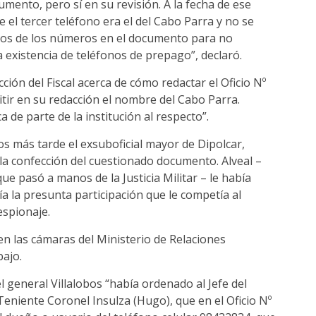
umento, pero sí en su revisión. A la fecha de ese
e el tercer teléfono era el del Cabo Parra y no se
ios de los números en el documento para no
 existencia de teléfonos de prepago”, declaró.
cción del Fiscal acerca de cómo redactar el Oficio Nº
tir en su redacción el nombre del Cabo Parra.
de parte de la institución al respecto”.
os más tarde el exsuboficial mayor de Dipolcar,
 la confección del cuestionado documento. Alveal –
e pasó a manos de la Justicia Militar – le había
ía la presunta participación que le competía al
espionaje.
en las cámaras del Ministerio de Relaciones
bajo.
l general Villalobos “había ordenado al Jefe del
eniente Coronel Insulza (Hugo), que en el Oficio Nº