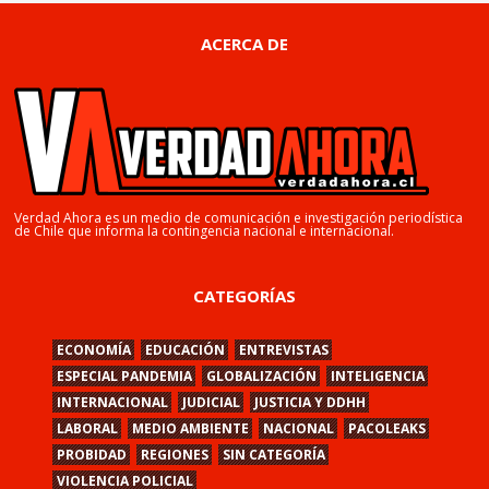
ACERCA DE
Verdad Ahora es un medio de comunicación e investigación periodística
de Chile que informa la contingencia nacional e internacional.
CATEGORÍAS
ECONOMÍA
EDUCACIÓN
ENTREVISTAS
ESPECIAL PANDEMIA
GLOBALIZACIÓN
INTELIGENCIA
INTERNACIONAL
JUDICIAL
JUSTICIA Y DDHH
LABORAL
MEDIO AMBIENTE
NACIONAL
PACOLEAKS
PROBIDAD
REGIONES
SIN CATEGORÍA
VIOLENCIA POLICIAL