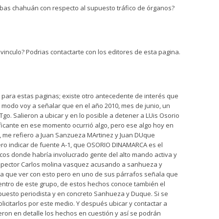
abas chahuán con respecto al supuesto tráfico de órganos?
inculo? Podrias contactarte con los editores de esta pagina.
s para estas paginas; existe otro antecedente de interés que
so modo voy a señalar que en el año 2010, mes de junio, un
STgo. Salieron a ubicar y en lo posible a detener a LUis Osorio
ficante en ese momento ocurrió algo, pero ese algo hoy en
s, me refiero a Juan Sanzueza MArtinez y Juan DUque
ro indicar de fuente A-1, que OSORIO DINAMARCA es el
cos donde habría involucrado gente del alto mando activa y
nspector Carlos molina vasquez acusando a sanhueza y
a que ver con esto pero en uno de sus párrafos señala que
dentro de este grupo, de estos hechos conoce también el
uesto periodista y en concreto Sanhueza y Duque. Si se
citarlos por este medio. Y después ubicar y contactar a
on en detalle los hechos en cuestión y así se podrán