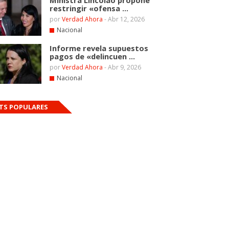
Ministra Lincolao propone
restringir «ofensa ...
por
Verdad Ahora
-
Abr 12, 2026
Nacional
Informe revela supuestos
pagos de «delincuen ...
por
Verdad Ahora
-
Abr 9, 2026
Nacional
TS POPULARES