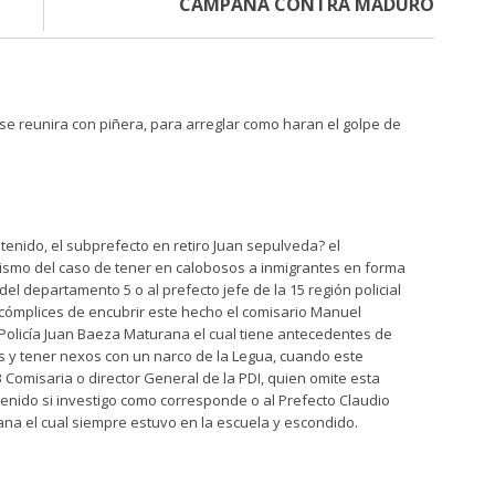
CAMPAÑA CONTRA MADURO
se reunira con piñera, para arreglar como haran el golpe de
etenido, el subprefecto en retiro Juan sepulveda? el
smo del caso de tener en calobosos a inmigrantes en forma
l departamento 5 o al prefecto jefe de la 15 región policial
s cómplices de encubrir este hecho el comisario Manuel
 Policía Juan Baeza Maturana el cual tiene antecedentes de
 y tener nexos con un narco de la Legua, cuando este
3 Comisaria o director General de la PDI, quien omite esta
tenido si investigo como corresponde o al Prefecto Claudio
ana el cual siempre estuvo en la escuela y escondido.