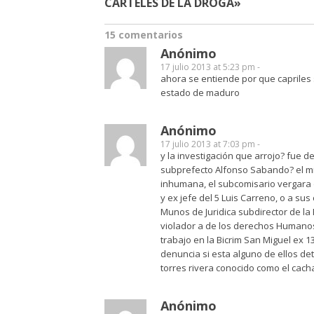
CARTELES DE LA DROGA»
15 comentarios
Anónimo
17 julio 2013 at 5:23 pm -
ahora se entiende por que capriles 
estado de maduro
Anónimo
17 julio 2013 at 7:03 pm -
y la investigación que arrojo? fue d
subprefecto Alfonso Sabando? el mi
inhumana, el subcomisario vergara de
y ex jefe del 5 Luis Carreno, o a su
Munos de Juridica subdirector de la
violador a de los derechos Humanos
trabajo en la Bicrim San Miguel ex 1
denuncia si esta alguno de ellos de
torres rivera conocido como el cach
Anónimo