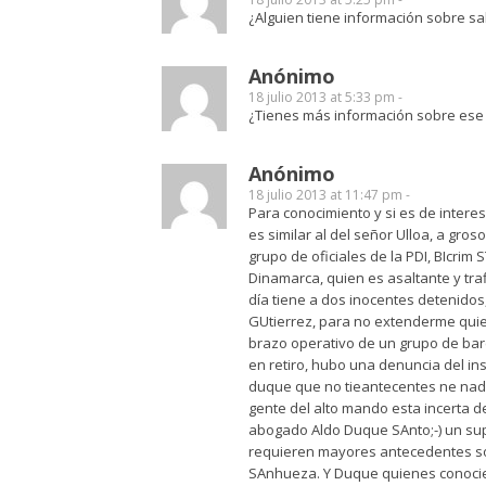
¿Alguien tiene información sobre s
Anónimo
18 julio 2013 at 5:33 pm -
¿Tienes más información sobre ese v
Anónimo
18 julio 2013 at 11:47 pm -
Para conocimiento y si es de intere
es similar al del señor Ulloa, a gro
grupo de oficiales de la PDI, BIcrim 
Dinamarca, quien es asaltante y tra
día tiene a dos inocentes detenido
GUtierrez, para no extenderme quie
brazo operativo de un grupo de bar
en retiro, hubo una denuncia del i
duque que no tieantecentes ne nad
gente del alto mando esta incerta 
abogado Aldo Duque SAnto;-) un sup
requieren mayores antecedentes soli
SAnhueza. Y Duque quienes conocier