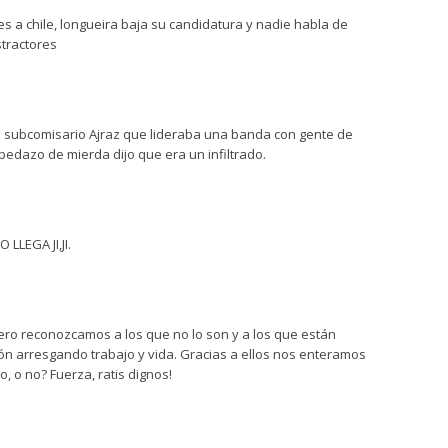
es a chile, longueira baja su candidatura y nadie habla de
stractores
el subcomisario Ajraz que lideraba una banda con gente de
edazo de mierda dijo que era un infiltrado.
LLEGA JI,JI.
pero reconozcamos a los que no lo son y a los que están
ción arresgando trabajo y vida. Gracias a ellos nos enteramos
o, o no? Fuerza, ratis dignos!