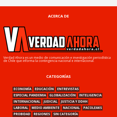
ACERCA DE
Verdad Ahora es un medio de comunicación e investigación periodística
de Chile que informa la contingencia nacional e internacional.
CATEGORÍAS
ECONOMÍA
EDUCACIÓN
ENTREVISTAS
ESPECIAL PANDEMIA
GLOBALIZACIÓN
INTELIGENCIA
INTERNACIONAL
JUDICIAL
JUSTICIA Y DDHH
LABORAL
MEDIO AMBIENTE
NACIONAL
PACOLEAKS
PROBIDAD
REGIONES
SIN CATEGORÍA