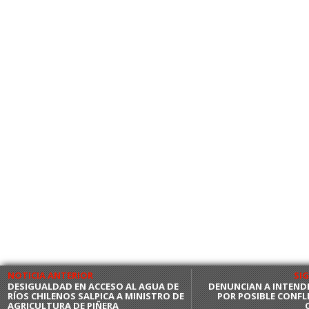
NOTICIA ANTERIOR
SI
DESIGUALDAD EN ACCESO AL AGUA DE
DENUNCIAN A INTEND
RÍOS CHILENOS SALPICA A MINISTRO DE
POR POSIBLE CONFL
AGRICULTURA DE PIÑERA