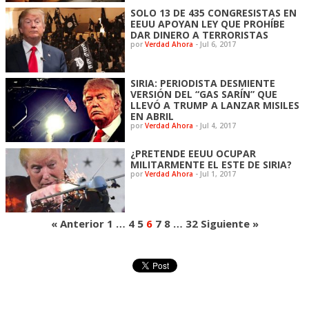
SOLO 13 DE 435 CONGRESISTAS EN
EEUU APOYAN LEY QUE PROHÍBE
DAR DINERO A TERRORISTAS
por
Verdad Ahora
-
Jul 6, 2017
SIRIA: PERIODISTA DESMIENTE
VERSIÓN DEL “GAS SARÍN” QUE
LLEVÓ A TRUMP A LANZAR MISILES
EN ABRIL
por
Verdad Ahora
-
Jul 4, 2017
¿PRETENDE EEUU OCUPAR
MILITARMENTE EL ESTE DE SIRIA?
por
Verdad Ahora
-
Jul 1, 2017
« Anterior
1
…
4
5
6
7
8
…
32
Siguiente »