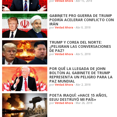
por
Verdad Ahora
-
Abr 15, 2018
GABINETE PRO GUERRA DE TRUMP
PODRÍA ACELERAR CONFLICTO CON
IRÁN
por
Verdad Ahora
-
Abr 8, 2018
TRUMP Y COREA DEL NORTE:
¿PELIGRAN LAS CONVERSACIONES
DE PAZ?
por
Verdad Ahora
-
Abr 5, 2018
POR QUÉ LA LLEGADA DE JOHN
BOLTON AL GABINETE DE TRUMP
REPRESENTA UN PELIGRO PARA LA
PAZ MUNDIAL
por
Verdad Ahora
-
Abr 2, 2018
POETA IRAQUÍ: «HACE 15 AÑOS,
EEUU DESTRUYÓ MI PAÍS»
por
Verdad Ahora
-
Mar 26, 2018