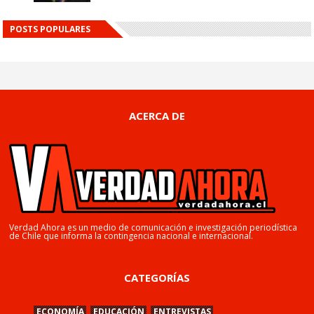
POSTS POPULARES
ACERCA DE
Verdad Ahora es un medio de comunicación e investigación periodística
de Chile que informa la contingencia nacional e internacional.
CATEGORÍAS
ECONOMÍA
EDUCACIÓN
ENTREVISTAS