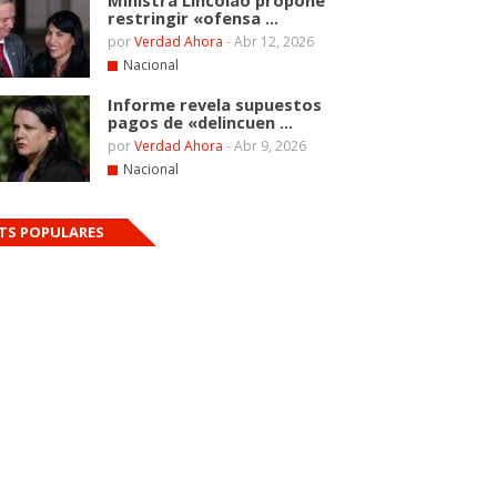
Ministra Lincolao propone
restringir «ofensa ...
por
Verdad Ahora
-
Abr 12, 2026
Nacional
Informe revela supuestos
pagos de «delincuen ...
por
Verdad Ahora
-
Abr 9, 2026
Nacional
TS POPULARES