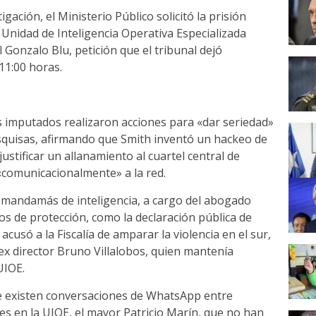
tigación, el Ministerio Público solicitó la prisión
a Unidad de Inteligencia Operativa Especializada
 Gonzalo Blu, petición que el tribunal dejó
11:00 horas.
s imputados realizaron acciones para «dar seriedad»
esquisas, afirmando que Smith inventó un hackeo de
justificar un allanamiento al cuartel central de
comunicacionalmente» a la red.
x mandamás de inteligencia, a cargo del abogado
os de protección, como la declaración pública de
cusó a la Fiscalía de amparar la violencia en el sur,
 ex director Bruno Villalobos, quien mantenía
UIOE.
que existen conversaciones de WhatsApp entre
es en la UIOE, el mayor Patricio Marín, que no han