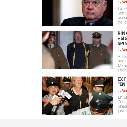
by
Ve
La e
Sena
presi
de la
RIN
«SI
SPI
by
Ve
A co
nues
Meno
Fede
EX 
“EN
by
Ve
En ju
Cris
pres
justic