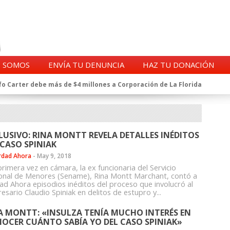
S SOMOS
ENVÍA TU DENUNCIA
HAZ TU DONACIÓN
o Carter debe más de $4 millones a Corporación de La Florida
gentes de la CIA en Chile tras archivos desclasificados por Trump
a exprefecto de Carabineros de Talca por supuesto fraude al
 complican al Alto Mando de la PDI
eligencia de Carabineros en el ajedrez del caso Huracán
LUSIVO: RINA MONTT REVELA DETALLES INÉDITOS
 a imputado en caso Huracán, según chats en poder de la Fiscalía
 CASO SPINIAK
n y vínculos con jueces del Grupo Arauco de Angelini
rdad Ahora
-
May 9, 2018
n Dipolcar: La denuncia que Carabineros ignoró
rimera vez en cámara, la ex funcionaria del Servicio
Estado a Clínica Las Condes, vinculada al ministro Jaime Mañalich
onal de Menores (Sename), Rina Montt Marchant, contó a
ad Ahora episodios inéditos del proceso que involucró al
ueldos de oficiales de la FACH recontratados por la DGAC
sario Claudio Spiniak en delitos de estupro y...
A MONTT: «INSULZA TENÍA MUCHO INTERÉS EN
OCER CUÁNTO SABÍA YO DEL CASO SPINIAK»