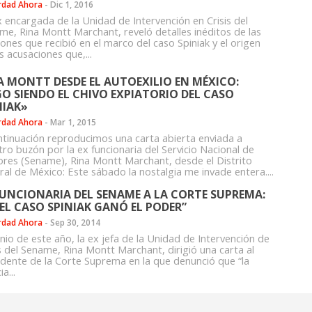
rdad Ahora
-
Dic 1, 2016
x encargada de la Unidad de Intervención en Crisis del
me, Rina Montt Marchant, reveló detalles inéditos de las
ones que recibió en el marco del caso Spiniak y el origen
s acusaciones que,...
A MONTT DESDE EL AUTOEXILIO EN MÉXICO:
GO SIENDO EL CHIVO EXPIATORIO DEL CASO
NIAK»
rdad Ahora
-
Mar 1, 2015
ntinuación reproducimos una carta abierta enviada a
tro buzón por la ex funcionaria del Servicio Nacional de
res (Sename), Rina Montt Marchant, desde el Distrito
ral de México: Este sábado la nostalgia me invade entera....
FUNCIONARIA DEL SENAME A LA CORTE SUPREMA:
 EL CASO SPINIAK GANÓ EL PODER”
rdad Ahora
-
Sep 30, 2014
nio de este año, la ex jefa de la Unidad de Intervención de
is del Sename, Rina Montt Marchant, dirigió una carta al
idente de la Corte Suprema en la que denunció que “la
ia...