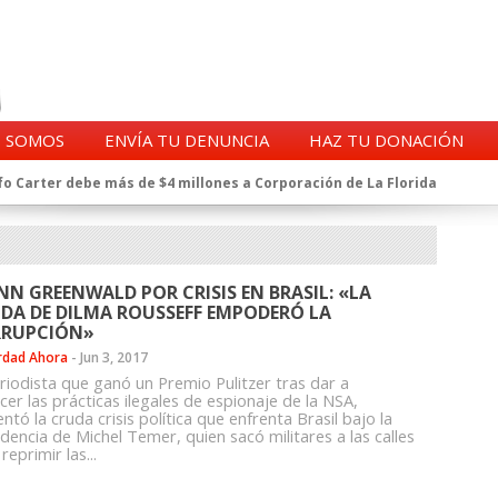
S SOMOS
ENVÍA TU DENUNCIA
HAZ TU DONACIÓN
o Carter debe más de $4 millones a Corporación de La Florida
gentes de la CIA en Chile tras archivos desclasificados por Trump
a exprefecto de Carabineros de Talca por supuesto fraude al
 complican al Alto Mando de la PDI
eligencia de Carabineros en el ajedrez del caso Huracán
NN GREENWALD POR CRISIS EN BRASIL: «LA
 a imputado en caso Huracán, según chats en poder de la Fiscalía
IDA DE DILMA ROUSSEFF EMPODERÓ LA
n y vínculos con jueces del Grupo Arauco de Angelini
RUPCIÓN»
n Dipolcar: La denuncia que Carabineros ignoró
rdad Ahora
-
Jun 3, 2017
Estado a Clínica Las Condes, vinculada al ministro Jaime Mañalich
eriodista que ganó un Premio Pulitzer tras dar a
er las prácticas ilegales de espionaje de la NSA,
ueldos de oficiales de la FACH recontratados por la DGAC
tó la cruda crisis política que enfrenta Brasil bajo la
dencia de Michel Temer, quien sacó militares a las calles
reprimir las...