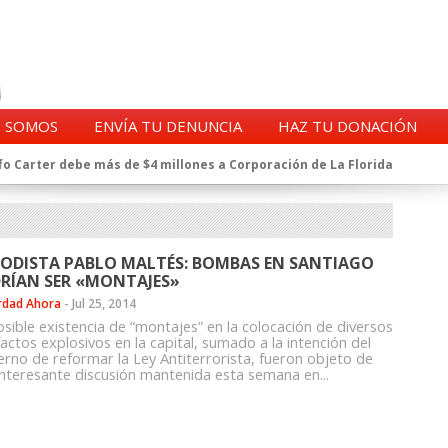
S SOMOS
ENVÍA TU DENUNCIA
HAZ TU DONACIÓN
o Carter debe más de $4 millones a Corporación de La Florida
gentes de la CIA en Chile tras archivos desclasificados por Trump
a exprefecto de Carabineros de Talca por supuesto fraude al
 complican al Alto Mando de la PDI
eligencia de Carabineros en el ajedrez del caso Huracán
IODISTA PABLO MALTÉS: BOMBAS EN SANTIAGO
 a imputado en caso Huracán, según chats en poder de la Fiscalía
RÍAN SER «MONTAJES»
n y vínculos con jueces del Grupo Arauco de Angelini
rdad Ahora
-
Jul 25, 2014
n Dipolcar: La denuncia que Carabineros ignoró
osible existencia de “montajes” en la colocación de diversos
Estado a Clínica Las Condes, vinculada al ministro Jaime Mañalich
actos explosivos en la capital, sumado a la intención del
erno de reformar la Ley Antiterrorista, fueron objeto de
ueldos de oficiales de la FACH recontratados por la DGAC
interesante discusión mantenida esta semana en...