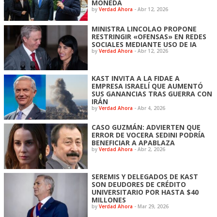
MONEDA
by
Verdad Ahora
-
Abr 12, 2026
MINISTRA LINCOLAO PROPONE
RESTRINGIR «OFENSAS» EN REDES
SOCIALES MEDIANTE USO DE IA
by
Verdad Ahora
-
Abr 12, 2026
KAST INVITA A LA FIDAE A
EMPRESA ISRAELÍ QUE AUMENTÓ
SUS GANANCIAS TRAS GUERRA CON
IRÁN
by
Verdad Ahora
-
Abr 4, 2026
CASO GUZMÁN: ADVIERTEN QUE
ERROR DE VOCERA SEDINI PODRÍA
BENEFICIAR A APABLAZA
by
Verdad Ahora
-
Abr 2, 2026
SEREMIS Y DELEGADOS DE KAST
SON DEUDORES DE CRÉDITO
UNIVERSITARIO POR HASTA $40
MILLONES
by
Verdad Ahora
-
Mar 29, 2026