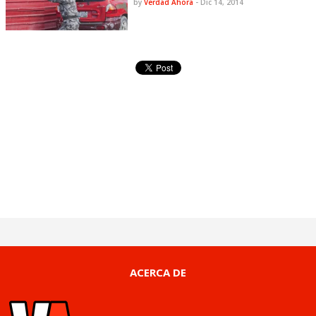
by
Verdad Ahora
-
Dic 14, 2014
ACERCA DE