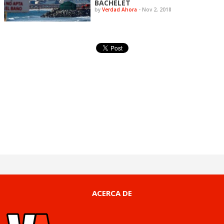
BACHELET
by
Verdad Ahora
-
Nov 2, 2018
ACERCA DE