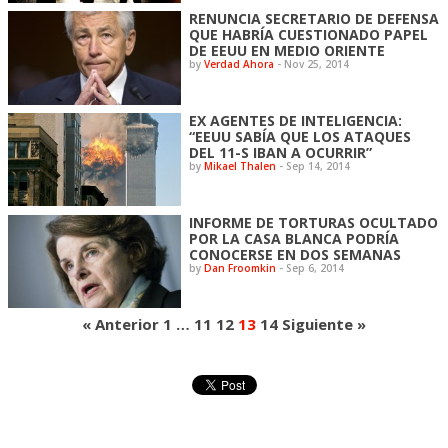
RENUNCIA SECRETARIO DE DEFENSA
QUE HABRÍA CUESTIONADO PAPEL
DE EEUU EN MEDIO ORIENTE
by
Verdad Ahora
-
Nov 25, 2014
EX AGENTES DE INTELIGENCIA:
“EEUU SABÍA QUE LOS ATAQUES
DEL 11-S IBAN A OCURRIR”
by
Mikael Thalen
-
Sep 14, 2014
INFORME DE TORTURAS OCULTADO
POR LA CASA BLANCA PODRÍA
CONOCERSE EN DOS SEMANAS
by
Dan Froomkin
-
Sep 6, 2014
« Anterior
1
…
11
12
13
14
Siguiente »