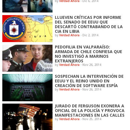
by
Verdad Ahora
-
Dic 6, 2014
LLUEVEN CRÍTICAS POR INFORME
DEL SENADO DE EEUU QUE
DESCARTÓ CONTRABANDO DE LA
CIA EN LIBIA
by
Verdad Ahora
-
Dic 2, 2014
PEDOFILIA EN VALPARAÍSO:
ARMADA DE CHILE CONFIESA QUE
NO INVESTIGÓ A MARINOS
EXTRANJEROS
by
Verdad Ahora
-
Nov 26, 2014
SOSPECHAN LA INTERVENCIÓN DE
EEUU Y EL REINO UNIDO EN
CREACIÓN DE SOFTWARE ESPÍA
by
Verdad Ahora
-
Nov 26, 2014
JURADO DE FERGUSON EXONERA A
OFICIAL DE LA POLICÍA Y PROVOCA
MANIFESTACIONES EN LAS CALLES
by
Verdad Ahora
-
Nov 25, 2014