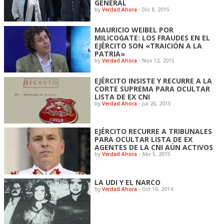
GENERAL
by
Verdad Ahora
-
Dic 8, 2015
MAURICIO WEIBEL POR
MILICOGATE: LOS FRAUDES EN EL
EJÉRCITO SON «TRAICIÓN A LA
PATRIA»
by
Verdad Ahora
-
Nov 12, 2015
EJÉRCITO INSISTE Y RECURRE A LA
CORTE SUPREMA PARA OCULTAR
LISTA DE EX CNI
by
Verdad Ahora
-
Jul 26, 2015
EJÉRCITO RECURRE A TRIBUNALES
PARA OCULTAR LISTA DE EX
AGENTES DE LA CNI AÚN ACTIVOS
by
Verdad Ahora
-
Abr 5, 2015
LA UDI Y EL NARCO
by
Verdad Ahora
-
Oct 16, 2014