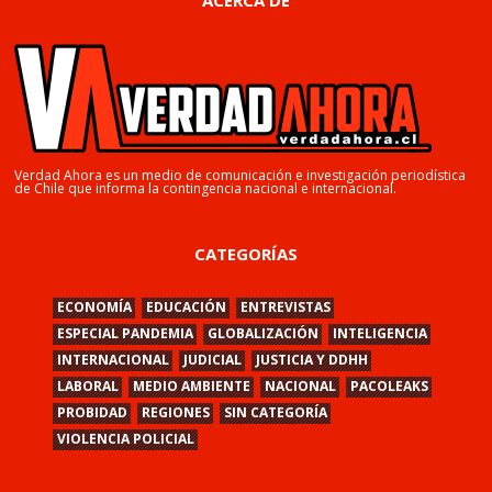
Verdad Ahora es un medio de comunicación e investigación periodística
de Chile que informa la contingencia nacional e internacional.
CATEGORÍAS
ECONOMÍA
EDUCACIÓN
ENTREVISTAS
ESPECIAL PANDEMIA
GLOBALIZACIÓN
INTELIGENCIA
INTERNACIONAL
JUDICIAL
JUSTICIA Y DDHH
LABORAL
MEDIO AMBIENTE
NACIONAL
PACOLEAKS
PROBIDAD
REGIONES
SIN CATEGORÍA
VIOLENCIA POLICIAL