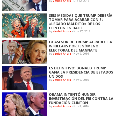
by
Verdad Ahora
-
Dic 12, 2016
SEIS MEDIDAS QUE TRUMP DEBERÍA
TOMAR PARA ACABAR CON EL
«LEGADO MALDITO» DE LOS
CLINTON EN HAITÍ
by
Verdad Ahora
-
Nov 17, 2016
EX ASESOR DE TRUMP AGRADECE A
WIKILEAKS POR FENÓMENO
ELECTORAL DEL MAGNATE
by
Verdad Ahora
-
Nov 9, 2016
ES DEFINITIVO: DONALD TRUMP
GANA LA PRESIDENCIA DE ESTADOS
UNIDOS
by
Verdad Ahora
-
Nov 9, 2016
OBAMA INTENTÓ HUNDIR
INVESTIGACIÓN DEL FBI CONTRA LA
FUNDACIÓN CLINTON
by
Verdad Ahora
-
Nov 8, 2016