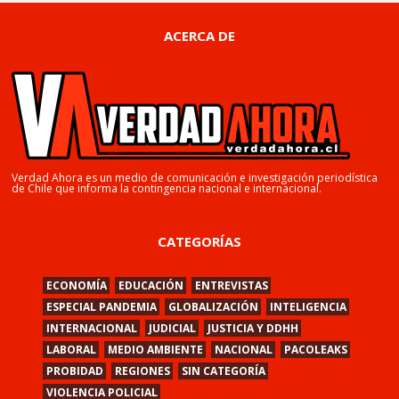
ACERCA DE
Verdad Ahora es un medio de comunicación e investigación periodística
de Chile que informa la contingencia nacional e internacional.
CATEGORÍAS
ECONOMÍA
EDUCACIÓN
ENTREVISTAS
ESPECIAL PANDEMIA
GLOBALIZACIÓN
INTELIGENCIA
INTERNACIONAL
JUDICIAL
JUSTICIA Y DDHH
LABORAL
MEDIO AMBIENTE
NACIONAL
PACOLEAKS
PROBIDAD
REGIONES
SIN CATEGORÍA
VIOLENCIA POLICIAL