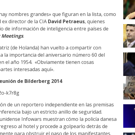
«hay nombres grandes» que figuran en la lista, como
el ex director de la CIA
David Petraeus
, quienes
 de información de inteligencia entre países de
g Meetings
.
eatriz (de Holanda) han vuelto a compartir con
 a la importancia del aniversario número 60 del
 en el año 1954. «Obviamente tienen cosas
artes interesadas aquí».
eunión de Bilderberg 2014
2o-k7r8g
ción de un reportero independiente en las premisas
nferencia bajo un estricto anillo de seguridad.
ounidense Infowars muestran cómo la policía danesa
regreso al hotel y procede a golpearlo detrás de
mente para obstruir el paso de los manifestantes.