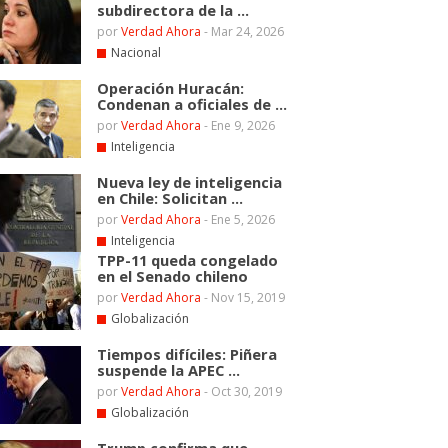
subdirectora de la ...
por
Verdad Ahora
-
Mar 24, 2026
Nacional
Operación Huracán:
Condenan a oficiales de ...
por
Verdad Ahora
-
Ene 9, 2026
Inteligencia
Nueva ley de inteligencia
en Chile: Solicitan ...
por
Verdad Ahora
-
Ene 5, 2026
Inteligencia
TPP-11 queda congelado
en el Senado chileno
por
Verdad Ahora
-
Nov 15, 2019
Globalización
Tiempos difíciles: Piñera
suspende la APEC ...
por
Verdad Ahora
-
Oct 30, 2019
Globalización