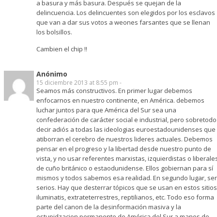
a basura y más basura. Después se quejan de la
delincuencia. Los delincuentes son elegidos por los esclavos
que van a dar sus votos a weones farsantes que se llenan
los bolsillos.
Cambien el chip !!
Anónimo
15 diciembre 2013 at 8:55 pm -
Seamos más constructivos. En primer lugar debemos
enfocarnos en nuestro continente, en América. debemos
luchar juntos para que América del Sur sea una
confederación de carácter social e industrial, pero sobretodo
decir adiós a todas las ideologias euroestadounidenses que
atiborran el cerebro de nuestros lideres actuales. Debemos
pensar en el progreso y la libertad desde nuestro punto de
vista, y no usar referentes marxistas, izquierdistas o liberale
de cuño británico o estaodunidense. Ellos gobiernan para sí
mismos y todos sabemos esa realidad. En segundo lugar, ser
serios. Hay que desterrar tópicos que se usan en estos sitios
iluminatis, extrateterrestres, reptilianos, etc. Todo eso forma
parte del canon de la desinformación masiva y la
estupidzacion permanente de América del Sur a manos de