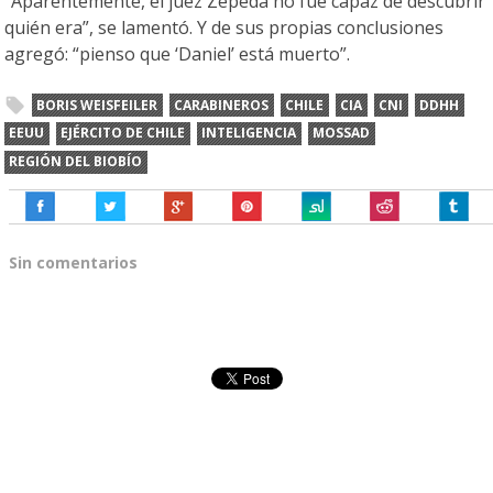
“Aparentemente, el juez Zepeda no fue capaz de descubrir
quién era”, se lamentó. Y de sus propias conclusiones
agregó: “pienso que ‘Daniel’ está muerto”.
BORIS WEISFEILER
CARABINEROS
CHILE
CIA
CNI
DDHH
EEUU
EJÉRCITO DE CHILE
INTELIGENCIA
MOSSAD
REGIÓN DEL BIOBÍO
Sin comentarios