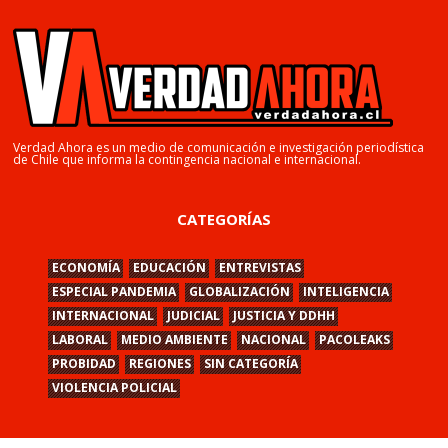
Verdad Ahora es un medio de comunicación e investigación periodística
de Chile que informa la contingencia nacional e internacional.
CATEGORÍAS
ECONOMÍA
EDUCACIÓN
ENTREVISTAS
ESPECIAL PANDEMIA
GLOBALIZACIÓN
INTELIGENCIA
INTERNACIONAL
JUDICIAL
JUSTICIA Y DDHH
LABORAL
MEDIO AMBIENTE
NACIONAL
PACOLEAKS
PROBIDAD
REGIONES
SIN CATEGORÍA
VIOLENCIA POLICIAL