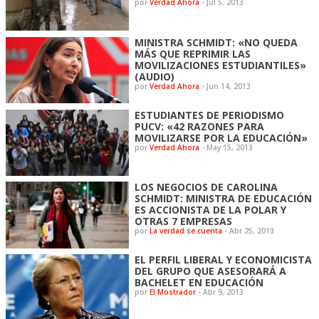
por
Verdad Ahora
-
Jul 5, 2013
MINISTRA SCHMIDT: «NO QUEDA
MÁS QUE REPRIMIR LAS
MOVILIZACIONES ESTUDIANTILES»
(AUDIO)
por
Verdad Ahora
-
Jun 14, 2013
ESTUDIANTES DE PERIODISMO
PUCV: «42 RAZONES PARA
MOVILIZARSE POR LA EDUCACIÓN»
por
Verdad Ahora
-
May 15, 2013
LOS NEGOCIOS DE CAROLINA
SCHMIDT: MINISTRA DE EDUCACIÓN
ES ACCIONISTA DE LA POLAR Y
OTRAS 7 EMPRESAS
por
La verdad se cuenta
-
Abr 25, 2013
EL PERFIL LIBERAL Y ECONOMICISTA
DEL GRUPO QUE ASESORARÁ A
BACHELET EN EDUCACIÓN
por
El Mostrador
-
Abr 9, 2013