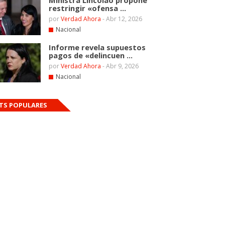
Ministra Lincolao propone
restringir «ofensa ...
por
Verdad Ahora
-
Abr 12, 2026
Nacional
Informe revela supuestos
pagos de «delincuen ...
por
Verdad Ahora
-
Abr 9, 2026
Nacional
TS POPULARES