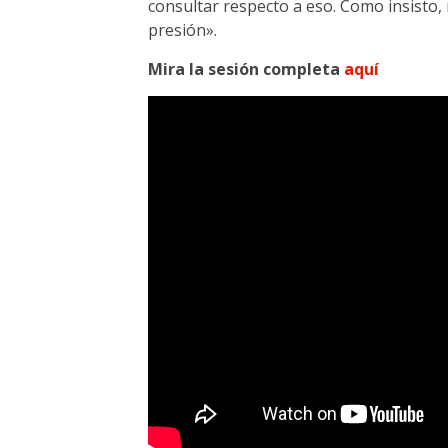
consultar respecto a eso. Como insisto,
presión».
Mira la sesión completa
aquí