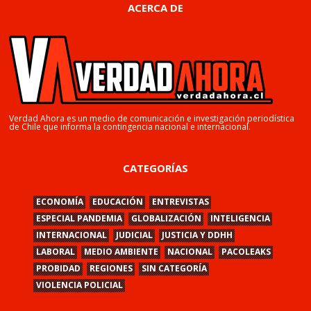
ACERCA DE
Verdad Ahora es un medio de comunicación e investigación periodística
de Chile que informa la contingencia nacional e internacional.
CATEGORÍAS
ECONOMÍA
EDUCACIÓN
ENTREVISTAS
ESPECIAL PANDEMIA
GLOBALIZACIÓN
INTELIGENCIA
INTERNACIONAL
JUDICIAL
JUSTICIA Y DDHH
LABORAL
MEDIO AMBIENTE
NACIONAL
PACOLEAKS
PROBIDAD
REGIONES
SIN CATEGORÍA
VIOLENCIA POLICIAL