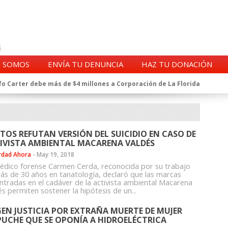
S SOMOS
ENVÍA TU DENUNCIA
HAZ TU DONACIÓN
o Carter debe más de $4 millones a Corporación de La Florida
gentes de la CIA en Chile tras archivos desclasificados por Trump
a exprefecto de Carabineros de Talca por supuesto fraude al
 complican al Alto Mando de la PDI
eligencia de Carabineros en el ajedrez del caso Huracán
ITOS REFUTAN VERSIÓN DEL SUICIDIO EN CASO DE
 a imputado en caso Huracán, según chats en poder de la Fiscalía
IVISTA AMBIENTAL MACARENA VALDÉS
n y vínculos con jueces del Grupo Arauco de Angelini
rdad Ahora
-
May 19, 2018
n Dipolcar: La denuncia que Carabineros ignoró
édico forense Carmen Cerda, reconocida por su trabajo
Estado a Clínica Las Condes, vinculada al ministro Jaime Mañalich
ás de 30 años en tanatología, declaró que las marcas
ntradas en el cadáver de la activista ambiental Macarena
ueldos de oficiales de la FACH recontratados por la DGAC
s permiten sostener la hipótesis de un...
GEN JUSTICIA POR EXTRAÑA MUERTE DE MUJER
UCHE QUE SE OPONÍA A HIDROELÉCTRICA