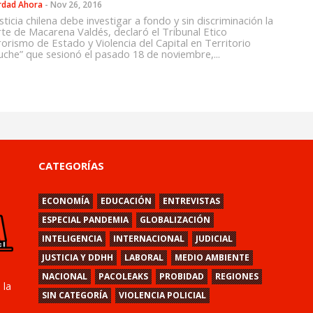
rdad Ahora
-
Nov 26, 2016
sticia chilena debe investigar a fondo y sin discriminación la
te de Macarena Valdés, declaró el Tribunal Etico
rorismo de Estado y Violencia del Capital en Territorio
che” que sesionó el pasado 18 de noviembre,...
CATEGORÍAS
ECONOMÍA
EDUCACIÓN
ENTREVISTAS
ESPECIAL PANDEMIA
GLOBALIZACIÓN
INTELIGENCIA
INTERNACIONAL
JUDICIAL
JUSTICIA Y DDHH
LABORAL
MEDIO AMBIENTE
NACIONAL
PACOLEAKS
PROBIDAD
REGIONES
 la
SIN CATEGORÍA
VIOLENCIA POLICIAL