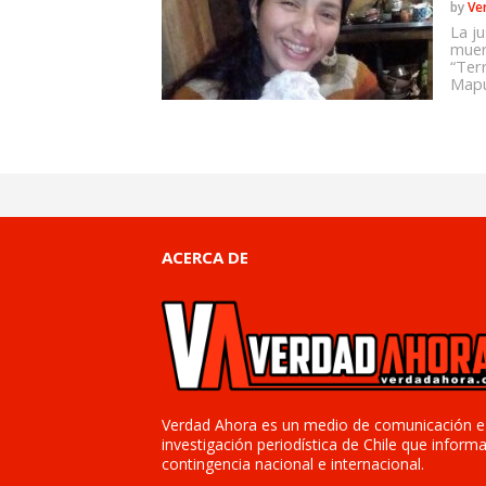
by
Ve
La ju
muer
“Ter
Mapu
ACERCA DE
Verdad Ahora es un medio de comunicación e
investigación periodística de Chile que informa
contingencia nacional e internacional.