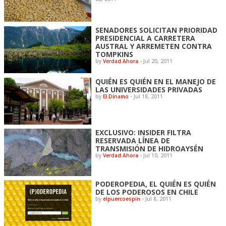
SENADORES SOLICITAN PRIORIDAD
PRESIDENCIAL A CARRETERA
AUSTRAL Y ARREMETEN CONTRA
TOMPKINS
by
Verdad Ahora
-
Jul 20, 2011
QUIÉN ES QUIÉN EN EL MANEJO DE
LAS UNIVERSIDADES PRIVADAS
by
El Dínamo
-
Jul 18, 2011
EXCLUSIVO: INSIDER FILTRA
RESERVADA LÍNEA DE
TRANSMISIÓN DE HIDROAYSÉN
by
Verdad Ahora
-
Jul 10, 2011
PODEROPEDIA, EL QUIÉN ES QUIÉN
DE LOS PODEROSOS EN CHILE
by
elpuercoespín
-
Jul 8, 2011