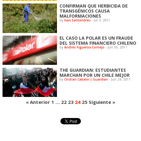
CONFIRMAN QUE HERBICIDA DE
TRANSGÉNICOS CAUSA
MALFORMACIONES
by
Ivan Santandreu
-
Jul 4, 2011
EL CASO LA POLAR ES UN FRAUDE
DEL SISTEMA FINANCIERO CHILENO
by
Andrés Figueroa Cornejo
-
Jun 30, 2011
THE GUARDIAN: ESTUDIANTES
MARCHAN POR UN CHILE MEJOR
by
Cristian Cabalin | Guardian
-
Jun 24, 2011
« Anterior
1
…
22
23
24
25
Siguiente »