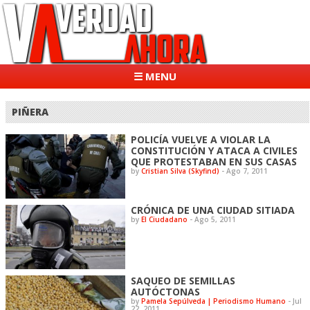
☰ MENU
PIÑERA
POLICÍA VUELVE A VIOLAR LA
CONSTITUCIÓN Y ATACA A CIVILES
QUE PROTESTABAN EN SUS CASAS
by
Cristian Silva (Skyfind)
-
Ago 7, 2011
CRÓNICA DE UNA CIUDAD SITIADA
by
El Ciudadano
-
Ago 5, 2011
SAQUEO DE SEMILLAS
AUTÓCTONAS
by
Pamela Sepúlveda | Periodismo Humano
-
Jul
22, 2011