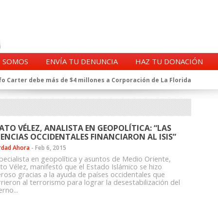
S SOMOS
ENVÍA TU DENUNCIA
HAZ TU DONACIÓN
o Carter debe más de $4 millones a Corporación de La Florida
gentes de la CIA en Chile tras archivos desclasificados por Trump
a exprefecto de Carabineros de Talca por supuesto fraude al
 complican al Alto Mando de la PDI
eligencia de Carabineros en el ajedrez del caso Huracán
ATO VÉLEZ, ANALISTA EN GEOPOLÍTICA: “LAS
 a imputado en caso Huracán, según chats en poder de la Fiscalía
ENCIAS OCCIDENTALES FINANCIARON AL ISIS”
n y vínculos con jueces del Grupo Arauco de Angelini
rdad Ahora
-
Feb 6, 2015
n Dipolcar: La denuncia que Carabineros ignoró
specialista en geopolítica y asuntos de Medio Oriente,
Estado a Clínica Las Condes, vinculada al ministro Jaime Mañalich
to Vélez, manifestó que el Estado Islámico se hizo
roso gracias a la ayuda de países occidentales que
ueldos de oficiales de la FACH recontratados por la DGAC
rieron al terrorismo para lograr la desestabilización del
rno...