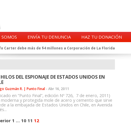
S SOMOS
ENVÍA TU DENUNCIA
HAZ TU DONACIÓN
o Carter debe más de $4 millones a Corporación de La Florida
gentes de la CIA en Chile tras archivos desclasificados por Trump
a exprefecto de Carabineros de Talca por supuesto fraude al
 complican al Alto Mando de la PDI
eligencia de Carabineros en el ajedrez del caso Huracán
 HILOS DEL ESPIONAJE DE ESTADOS UNIDOS EN
 a imputado en caso Huracán, según chats en poder de la Fiscalía
LE
n y vínculos con jueces del Grupo Arauco de Angelini
go Guzmán R. | Punto Final
-
Abr 16, 2011
n Dipolcar: La denuncia que Carabineros ignoró
licado en “Punto Final”, edición Nº 726, 7 de enero, 2011)
Estado a Clínica Las Condes, vinculada al ministro Jaime Mañalich
a moderna y protegida mole de acero y cemento que sirve
ede a la embajada de Estados Unidos en Chile, en Avenida
ueldos de oficiales de la FACH recontratados por la DGAC
s...
erior
1
…
10
11
12