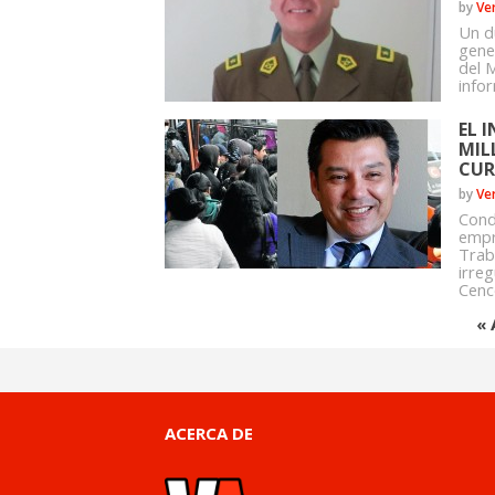
by
Ve
Un d
gener
del M
infor
EL 
MIL
CUR
by
Ve
Cond
empr
Trab
irreg
Cenc
« 
ACERCA DE