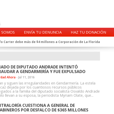
S SOMOS
ENVÍA TU DENUNCIA
HAZ TU DONACIÓN
o Carter debe más de $4 millones a Corporación de La Florida
gentes de la CIA en Chile tras archivos desclasificados por Trump
a exprefecto de Carabineros de Talca por supuesto fraude al
 complican al Alto Mando de la PDI
eligencia de Carabineros en el ajedrez del caso Huracán
ADO DE DIPUTADO ANDRADE INTENTÓ
 a imputado en caso Huracán, según chats en poder de la Fiscalía
RAUDAR A GENDARMERÍA Y FUE EXPULSADO
n y vínculos con jueces del Grupo Arauco de Angelini
rdad Ahora
-
Jul 11, 2016
n Dipolcar: La denuncia que Carabineros ignoró
n y siguen las irregularidades en Gendarmería. La estela
Estado a Clínica Las Condes, vinculada al ministro Jaime Mañalich
icaz dejada por los cuantiosos recursos públicos
egados a la familia del diputado socialista Osvaldo Andrade
ueldos de oficiales de la FACH recontratados por la DGAC
lo llevan a su esposa, la periodista Myriam Olate, que...
TRALORÍA CUESTIONA A GENERAL DE
ABINEROS POR DESFALCO DE $365 MILLONES