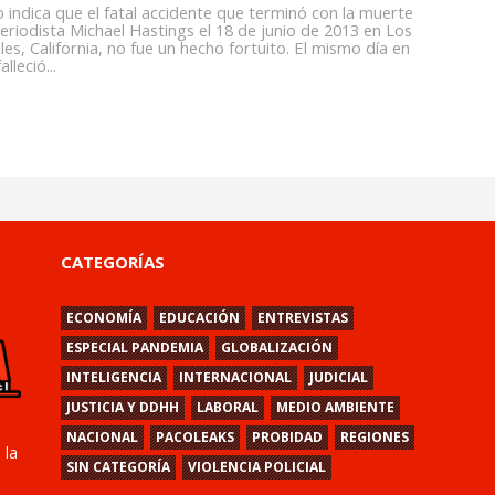
 indica que el fatal accidente que terminó con la muerte
periodista Michael Hastings el 18 de junio de 2013 en Los
es, California, no fue un hecho fortuito. El mismo día en
alleció...
CATEGORÍAS
ECONOMÍA
EDUCACIÓN
ENTREVISTAS
ESPECIAL PANDEMIA
GLOBALIZACIÓN
INTELIGENCIA
INTERNACIONAL
JUDICIAL
JUSTICIA Y DDHH
LABORAL
MEDIO AMBIENTE
NACIONAL
PACOLEAKS
PROBIDAD
REGIONES
 la
SIN CATEGORÍA
VIOLENCIA POLICIAL