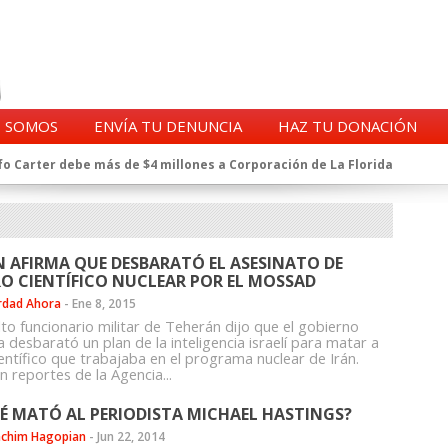
S SOMOS
ENVÍA TU DENUNCIA
HAZ TU DONACIÓN
o Carter debe más de $4 millones a Corporación de La Florida
gentes de la CIA en Chile tras archivos desclasificados por Trump
a exprefecto de Carabineros de Talca por supuesto fraude al
 complican al Alto Mando de la PDI
eligencia de Carabineros en el ajedrez del caso Huracán
N AFIRMA QUE DESBARATÓ EL ASESINATO DE
 a imputado en caso Huracán, según chats en poder de la Fiscalía
O CIENTÍFICO NUCLEAR POR EL MOSSAD
n y vínculos con jueces del Grupo Arauco de Angelini
rdad Ahora
-
Ene 8, 2015
n Dipolcar: La denuncia que Carabineros ignoró
lto funcionario militar de Teherán dijo que el gobierno
Estado a Clínica Las Condes, vinculada al ministro Jaime Mañalich
 desbarató un plan de la inteligencia israelí para matar a
ientífico que trabajaba en el programa nuclear de Irán.
ueldos de oficiales de la FACH recontratados por la DGAC
n reportes de la Agencia...
É MATÓ AL PERIODISTA MICHAEL HASTINGS?
achim Hagopian
-
Jun 22, 2014