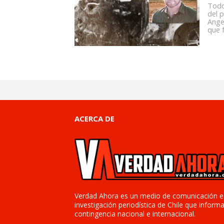
Todo
del 
Angel
que f
ACERCA DE
Verdad Ahora es un medio de comunicación e
investigación periodística de Chile que informa
contingencia nacional e internacional.