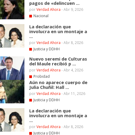
pagos de «delincuen ...
por
Verdad Ahora
-
Abr 9, 2026
Nacional
La declaración que
involucra en un montaje a
...
por
Verdad Ahora
-
Abr 8, 2026
Justicia y DDHH
Nuevo seremi de Culturas
del Maule recibió p ...
por
Verdad Ahora
-
Abr 4, 2026
Probidad
Aún no aparece cuerpo de
Julia Chuñil: Hall ...
por
Verdad Ahora
-
Abr 11, 2026
Justicia y DDHH
La declaración que
involucra en un montaje a
...
por
Verdad Ahora
-
Abr 8, 2026
Justicia y DDHH