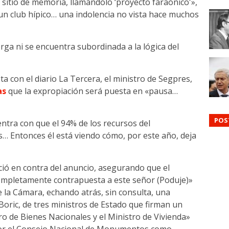
n sitio de memoria, llamándolo ‘proyecto faraónico'»,
n club hípico… una indolencia no vista hace muchos
ga ni se encuentra subordinada a la lógica del
ta con el diario La Tercera, el ministro de Segpres,
as
que la expropiación será puesta en «pausa…
POS
uentra con que el 94% de los recursos del
 Entonces él está viendo cómo, por este año, deja
ió en contra del anuncio, asegurando que el
ompletamente contrapuesta a este señor (Poduje)»
la Cámara, echando atrás, sin consulta, una
Boric, de tres ministros de Estado que firman un
stro de Bienes Nacionales y el Ministro de Vivienda»