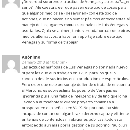
¿De verdad sorprende la actitud de Venegas y su tropa?…¿e
serio?…Me cuesta creer que pasen este tipo de cosas para
que algunos medios se «desayunen» con este tipo de
acciones, que no hacen sino sumar pésimos antecedentes al
manejo de los juguetes comunicacionales de Luis Venegas y
asociados. Ojalá se animen, tanto verdadahora.cl como otros
medios alternativos, a hacer un reportaje sobre este tipo
Venegas y su forma de trabajar.
Anónimo
24 mayo 2013 at 10:47 pm -
Las actitudes mafiosas de Luis Venegas no son nada nuevo
ni para los que aun trabajan en TVI, ni para los que lo
conocen desde sus inicios en la producción de espectáculos.
Pero creer que este personaje defiende o trata de encubrir a
El Mercurio, es sobreestimarlo, pues lo de Venegas es
ignorancia pura, una falta de inteligencia y de tino que lo ha
llevado a autosabotear cuanto proyecto comienza a
prosperar en esa señal o en Vía X. No por nada ha sido
incapaz de contar con algún brazo derecho capaz y eficiente
en temas de contenidos ni relaciones públicas, todo esto
entorpecido aún mas por la gestión de su sobrino Paulo, un