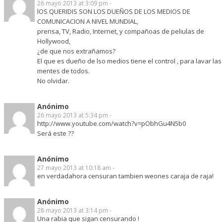
26 mayo 2013 at 3:09 pm -
lOS QUERIDIS SON LOS DUEÑOS DE LOS MEDIOS DE
COMUNICACION A NIVEL MUNDIAL,
prensa, TV, Radio, Internet, y compañoas de peliulas de
Hollywood,
¿de que nos extrañamos?
El que es dueño de lso medios tiene el control , para lavar las
mentes de todos.
No olvidar.
Anónimo
26 mayo 2013 at 5:34 pm -
http://www.youtube.com/watch?v=pObhGu4N5b0
Será este ??
Anónimo
27 mayo 2013 at 10:18 am -
en verdadahora censuran tambien weones caraja de raja!
Anónimo
28 mayo 2013 at 3:14 pm -
Una rabia que sigan censurando !